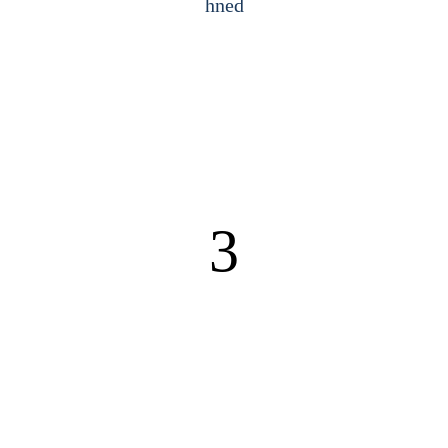
hned
3