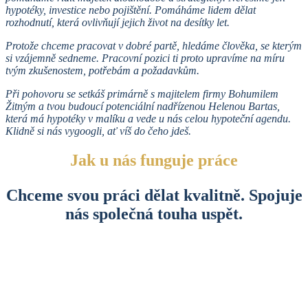
hypotéky, investice nebo pojištění. Pomáháme lidem dělat
rozhodnutí, která ovlivňují jejich život na desítky let.
Protože chceme pracovat v dobré partě, hledáme člověka, se kterým
si vzájemně sedneme. Pracovní pozici ti proto upravíme na míru
tvým zkušenostem, potřebám a požadavkům.
Při pohovoru se setkáš primárně s majitelem firmy Bohumilem
Žitným a tvou budoucí potenciální nadřízenou Helenou Bartas,
která má hypotéky v malíku a vede u nás celou hypoteční agendu.
Klidně si nás vygoogli, ať víš do čeho jdeš.
Jak u nás funguje práce
Chceme svou práci dělat kvalitně. Spojuje
nás společná touha uspět.