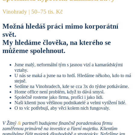
Vinohrady | 50–75 tis. Kč
Možná hledáš práci mimo korporátní
svět.
My hledáme člověka, na kterého se
můžeme spolehnout.
Jsme malý, neformální tým s jasnou vizí a kamarádskými
vztahy.
U nás se maká a jsme na to hrdí. Hledáme někoho, kdo to má
stejně.
Sedíme na Vinohradech, kde se cca 3x do týdne potkáváme.
Home office není problém, když to dává smysl.
Společně rosteme jako firma, profíci i jako lidi.
Naši klienti jsou většinou podnikatelé a velmi vytížení lidé.
O to víc potřebují, aby věci kolem nich fungovaly.
V Žitný
&
partneři budujeme finančně poradenskou firmu
zaměřenou primárně na investice a řízení majetku. Klientům
pomáháme řídit majetek dlouhodobě a strategicky. Neřešíme jen