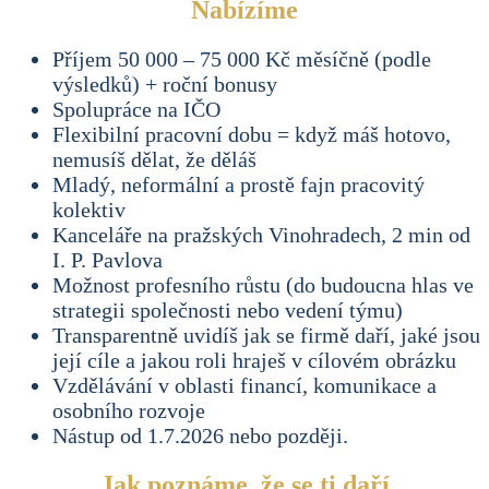
Nabízíme
Příjem 50 000 – 75 000 Kč měsíčně (podle
výsledků) + roční bonusy
Spolupráce na IČO
Flexibilní pracovní dobu = když máš hotovo,
nemusíš dělat, že děláš
Mladý, neformální a prostě fajn pracovitý
kolektiv
Kanceláře na pražských Vinohradech, 2 min od
I. P. Pavlova
Možnost profesního růstu (do budoucna hlas ve
strategii společnosti nebo vedení týmu)
Transparentně uvidíš jak se firmě daří, jaké jsou
její cíle a jakou roli hraješ v cílovém obrázku
Vzdělávání v oblasti financí, komunikace a
osobního rozvoje
Nástup od 1.7.2026 nebo později.
Jak poznáme, že se ti daří