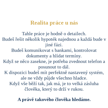
hlídat průběh jednotlivých případů
udržovat pořádek v systému
pomáhat tomu, aby celý proces běžel hladce
Realita práce u nás
Tahle práce je hodně o detailech.
Budeš řešit několik hypoték najednou a každá bude v
jiné fázi.
Budeš komunikovat s bankami, kontrolovat
dokumenty a hlídat termíny.
Když se něco zasekne, je potřeba zvednout telefon a
posunout to dál.
K dispozici budeš mít perfektně nastavený systém,
ale ne vždy půjde všechno hladce.
Když vše běží tak, jak má, je to velká zásluha
člověka, který to drží v rukou.
A právě takového člověka hledáme.