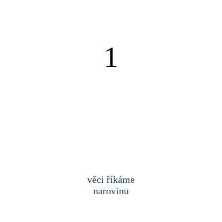
1
věci říkáme
narovinu