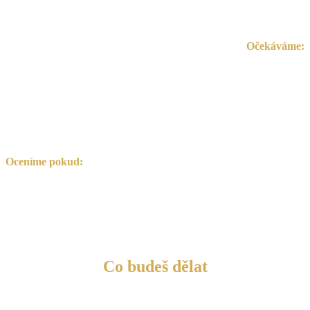
věci do konce.
Očekáváme:
zkušenosti z finančního sektoru nebo administrativy min. 5
let,
nadstandardní komunikační dovednosti,
preciznost a osobní „tah na branku“, prostě zajistíš, aby se
věci děly.
Oceníme pokud:
máš zkušenosti přímo z oblasti sjednávání hypoték,
jsi fajn, veselá kopa a
máš zájem makat na něčem, co dává smysl pro všechny
strany.
Co budeš dělat
připravovat a kontrolovat dokumenty k hypotékám
komunikovat s bankami