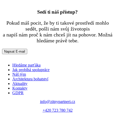
Sedí ti náš přístup?
Pokud máš pocit, že by ti takové prostředí mohlo
sedět, pošli nám svůj životopis
a napiš nám proč k nám chceš jít na pohovor. Možná
hledáme právě tebe.
Napsat E-mail
Hledáme parťáka
Jak probíhá spolupráce
Náš tým
Architektura bohatství
Aktuality
Kontakty
GDPR
info@zitnypartneri.cz
+420 723 780 742