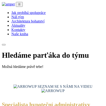
Jak probíhá spolupráce
Náš tým
Architektura bohatství
Aktuality
Kontakty
Naše kniha
Hledáme parťáka do týmu
Možná hledáme právě tebe!
SEZNAM SE S NÁMI NA VIDEU
Specialista hypoteční administrativy