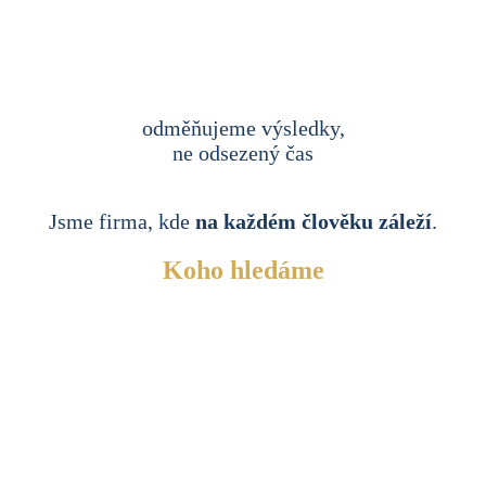
odměňujeme výsledky,
ne odsezený čas
Jsme firma, kde
na každém člověku záleží
.
Koho hledáme
Hledáme člověka, který dotáhne
hypoteční úvěr od žádosti
až po vyčerpání a má celý proces pevně v
rukou.
Nebojí se telefonovat, kontrolovat čísla a dotahovat