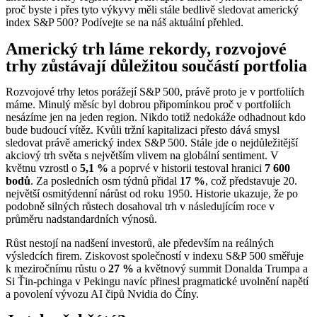
proč byste i přes tyto výkyvy měli stále bedlivě sledovat americký
index S&P 500? Podívejte se na náš aktuální přehled.
Americký trh láme rekordy, rozvojové
trhy zůstávají důležitou součástí portfolia
Rozvojové trhy letos porážejí S&P 500, právě proto je v portfoliích
máme. Minulý měsíc byl dobrou připomínkou proč v portfoliích
nesázíme jen na jeden region. Nikdo totiž nedokáže odhadnout kdo
bude budoucí vítěz. Kvůli tržní kapitalizaci přesto dává smysl
sledovat právě americký index S&P 500. Stále jde o nejdůležitější
akciový trh světa s největším vlivem na globální sentiment. V
květnu vzrostl o
5,1 %
a poprvé v historii testoval hranici
7 600
bodů
. Za posledních osm týdnů přidal
17 %
, což představuje 20.
největší osmitýdenní nárůst od roku 1950. Historie ukazuje, že po
podobně silných růstech dosahoval trh v následujícím roce v
průměru nadstandardních výnosů.
Růst nestojí na nadšení investorů, ale především na reálných
výsledcích firem. Ziskovost společností v indexu S&P 500 směřuje
k meziročnímu růstu o
27 %
a květnový summit Donalda Trumpa a
Si Ťin-pchinga v Pekingu navíc přinesl pragmatické uvolnění napětí
a povolení vývozu AI čipů Nvidia do Číny.