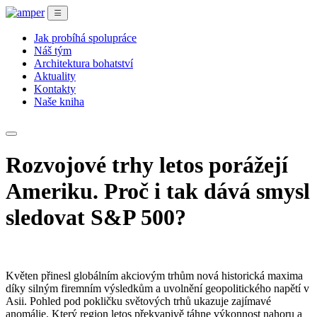
Jak probíhá spolupráce
Náš tým
Architektura bohatství
Aktuality
Kontakty
Naše kniha
Rozvojové trhy letos porážejí
Ameriku. Proč i tak dává smysl
sledovat S&P 500?
Květen přinesl globálním akciovým trhům nová historická maxima
díky silným firemním výsledkům a uvolnění geopolitického napětí v
Asii. Pohled pod pokličku světových trhů ukazuje zajímavé
anomálie. Který region letos překvapivě táhne výkonnost nahoru a