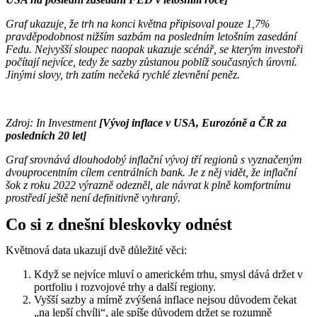
Graf ukazuje, že trh na konci května připisoval pouze 1,7%
pravděpodobnost nižším sazbám na posledním letošním zasedání
Fedu. Nejvyšší sloupec naopak ukazuje scénář, se kterým investoři
počítají nejvíce, tedy že sazby zůstanou poblíž současných úrovní.
Jinými slovy, trh zatím nečeká rychlé zlevnění peněz.
Zdroj: In Investment
[Vývoj inflace v USA, Eurozóně a ČR za
posledních 20 let]
Graf srovnává dlouhodobý inflační vývoj tří regionů s vyznačeným
dvouprocentním cílem centrálních bank. Je z něj vidět, že inflační
šok z roku 2022 výrazně odezněl, ale návrat k plně komfortnímu
prostředí ještě není definitivně vyhraný.
Co si z dnešní bleskovky odnést
Květnová data ukazují dvě důležité věci:
Když se nejvíce mluví o americkém trhu, smysl dává držet v
portfoliu i rozvojové trhy a další regiony.
Vyšší sazby a mírně zvýšená inflace nejsou důvodem čekat
„na lepší chvíli“, ale spíše důvodem držet se rozumně