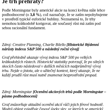
Je trh přehřátý?
Podle Morningstar byly americké akcie na konci května stále lehce
podhodnocené (o
3,8 %
), což naznačuje, že se zatím nepohybujeme
v prostředí typické euforické bubliny. Neznamená to, že trhy
nemohou krátkodobě korigovat, ale současný růst má zatím pod
sebou racionální fundament.
Zdroj: Creative Planning, Charlie Bilello
[Historické 8týdenní
nárůsty indexu S&P 500 a následný roční vývoj]
Graf přehledně ukazuje vývoj indexu S&P 500 po velkých
krátkodobých růstech. Historické statistiky potvrzují, že po silných
skocích často následoval v dalších měsících nadprůměrný vývoj
trhu. Nejde o jistotu, ale o užitečný kontext, který ukazuje, že ne
každý prudší růst musí nutně znamenat bezprostřední propad.
Zdroj: Morningstar
[Ocenění akciových trhů podle Morningstar –
pásmo podhodnocení]
Graf znázorňuje aktuální ocenění akcií vůči jejich férové hodnotě.
Modrá oblast vyjadřuje časové úseky slev, ve kterých se americký