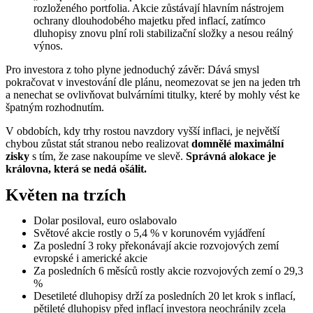
rozloženého portfolia. Akcie zůstávají hlavním nástrojem
ochrany dlouhodobého majetku před inflací, zatímco
dluhopisy znovu plní roli stabilizační složky a nesou reálný
výnos.
Pro investora z toho plyne jednoduchý závěr: Dává smysl
pokračovat v investování dle plánu, neomezovat se jen na jeden trh
a nenechat se ovlivňovat bulvárními titulky, které by mohly vést ke
špatným rozhodnutím.
V obdobích, kdy trhy rostou navzdory vyšší inflaci, je největší
chybou zůstat stát stranou nebo realizovat
domnělé maximální
zisky
s tím, že zase nakoupíme ve slevě.
Správná alokace je
královna, která se nedá ošálit.
Květen na trzích
Dolar posiloval, euro oslabovalo
Světové akcie rostly o 5,4 % v korunovém vyjádření
Za poslední 3 roky překonávají akcie rozvojových zemí
evropské i americké akcie
Za posledních 6 měsíců rostly akcie rozvojových zemí o 29,3
%
Desetileté dluhopisy drží za posledních 20 let krok s inflací,
pětileté dluhopisy před inflací investora neochránily zcela