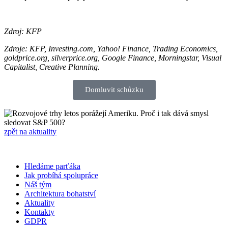
Zdroj: KFP
Zdroje: KFP, Investing.com, Yahoo! Finance, Trading Economics,
goldprice.org, silverprice.org, Google Finance, Morningstar, Visual
Capitalist, Creative Planning.
Domluvit schůzku
zpět na aktuality
Hledáme parťáka
Jak probíhá spolupráce
Náš tým
Architektura bohatství
Aktuality
Kontakty
GDPR