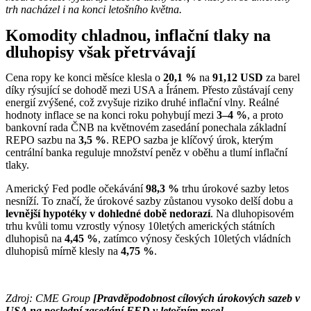
trh nacházel i na konci letošního května.
Komodity chladnou, inflační tlaky na
dluhopisy však přetrvávají
Cena ropy ke konci měsíce klesla o
20,1 %
na
91,12 USD
za barel
díky rýsující se dohodě mezi USA a Íránem. Přesto zůstávají ceny
energií zvýšené, což zvyšuje riziko druhé inflační vlny. Reálné
hodnoty inflace se na konci roku pohybují mezi
3–4 %
, a proto
bankovní rada ČNB na květnovém zasedání ponechala základní
REPO sazbu na
3,5 %
. REPO sazba je klíčový úrok, kterým
centrální banka reguluje množství peněz v oběhu a tlumí inflační
tlaky.
Americký Fed podle očekávání
98,3 %
trhu úrokové sazby letos
nesníží. To značí, že úrokové sazby zůstanou vysoko delší dobu a
levnější hypotéky v dohledné době nedorazí
. Na dluhopisovém
trhu kvůli tomu vzrostly výnosy 10letých amerických státních
dluhopisů na
4,45 %
, zatímco výnosy českých 10letých vládních
dluhopisů mírně klesly na
4,75
%
.
Zdroj: CME Group
[Pravděpodobnost cílových úrokových sazeb v
USA na poslední zasedání FED v letošním roce]