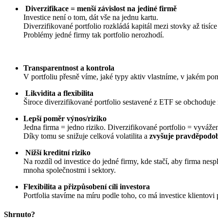
Diverzifikace = menší závislost na jediné firmě
Investice není o tom, dát vše na jednu kartu.
Diverzifikované portfolio rozkládá kapitál mezi stovky až tisíce 
Problémy jedné firmy tak portfolio nerozhodí.
Transparentnost a kontrola
V portfoliu přesně víme, jaké typy aktiv vlastníme, v jakém pom
Likvidita a flexibilita
Široce diverzifikované portfolio sestavené z ETF se obchoduje
Lepší poměr výnos/riziko
Jedna firma = jedno riziko. Diverzifikované portfolio = vyvá
Díky tomu se snižuje celková volatilita a
zvyšuje pravděpodo
Nižší kreditní riziko
Na rozdíl od investice do jedné firmy, kde stačí, aby firma nesp
mnoha společnostmi i sektory.
Flexibilita a přizpůsobení cíli investora
Portfolia stavíme na míru podle toho, co má investice klientovi 
Shrnuto?