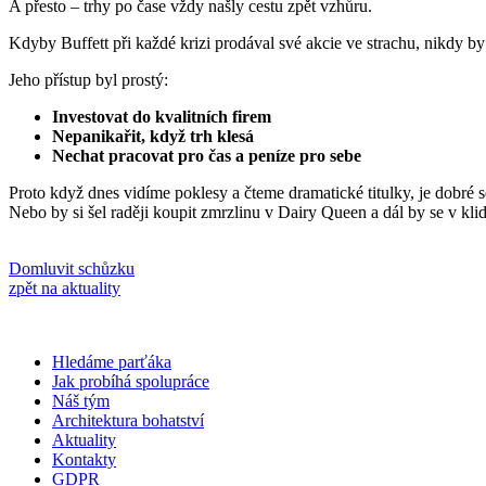
A přesto – trhy po čase vždy našly cestu zpět vzhůru.
Kdyby Buffett při každé krizi prodával své akcie ve strachu, nikdy by 
Jeho přístup byl prostý:
Investovat do kvalitních firem
Nepanikařit, když trh klesá
Nechat pracovat pro čas a peníze pro sebe
Proto když dnes vidíme poklesy a čteme dramatické titulky, je dobré s
Nebo by si šel raději koupit zmrzlinu v Dairy Queen a dál by se v klid
Domluvit schůzku
zpět na aktuality
Hledáme parťáka
Jak probíhá spolupráce
Náš tým
Architektura bohatství
Aktuality
Kontakty
GDPR