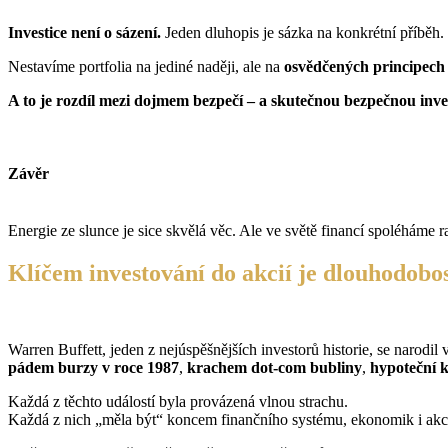
Investice není o sázení.
Jeden dluhopis je sázka na konkrétní příběh. D
Nestavíme portfolia na jediné naději, ale na
osvědčených principech ř
A to je rozdíl mezi dojmem bezpečí – a skutečnou bezpečnou inves
Závěr
Energie ze slunce je sice skvělá věc. Ale ve světě financí spoléháme r
Klíčem investování do akcií je dlouhodobost
Warren Buffett, jeden z nejúspěšnějších investorů historie, se narodil 
pádem burzy v roce 1987
,
krachem dot-com bubliny
,
hypoteční k
Každá z těchto událostí byla provázená vlnou strachu.
Každá z nich „měla být“ koncem finančního systému, ekonomik i akc