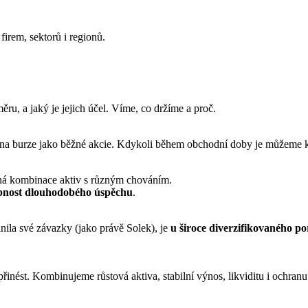
firem, sektorů i regionů.
ěru, a jaký je jejich účel. Víme, co držíme a proč.
 na burze jako běžné akcie. Kdykoli během obchodní doby je můžeme ko
žená kombinace aktiv s různým chováním.
bnost dlouhodobého úspěchu
.
lnila své závazky (jako právě Solek), je
u široce diverzifikovaného po
přinést. Kombinujeme růstová aktiva, stabilní výnos, likviditu i ochran