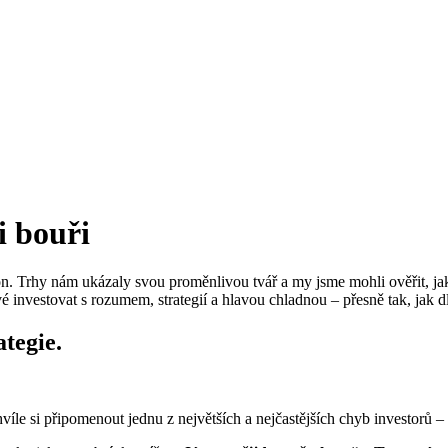
i bouři
on. Trhy nám ukázaly svou proměnlivou tvář a my jsme mohli ověřit, jak
ové investovat s rozumem, strategií a hlavou chladnou – přesně tak, jak
tegie.
hvíle si připomenout jednu z největších a nejčastějších chyb investorů –