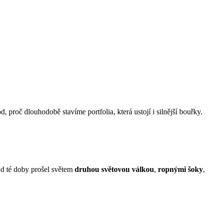
d, proč dlouhodobě stavíme portfolia, která ustojí i silnější bouřky.
Od té doby prošel světem
druhou světovou válkou
,
ropnými šoky
,