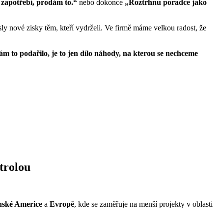
zapotřebí, prodám to.“
nebo dokonce
„Roztrhnu poradce jako
esly nové zisky těm, kteří vydrželi. Ve firmě máme velkou radost, že
ám to podařilo, je to jen dílo náhody, na kterou se nechceme
ntrolou
nské Americe
a
Evropě
, kde se zaměřuje na menší projekty v oblasti