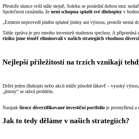
Přestože slunce svítí stále stejně, Soleku se poslední dobou moc nedař
Společnost oznámila, že
není schopna splatit své dluhopisy
v hodn
„Emitent neprovedl platbu splatné jistiny ani výnosu, protože nemá d
Tahle zpráva je pro mnoho investorů studenou sprchou. A připomíná dů
riziko jsme téměř eliminovali v našich strategiích vhodnou diverzi
Nejlepší příležitosti na trzích vznikají tehd
Držet jeden dluhopis nebo akcii může působit lákavě – vysoký výnos, 
„jistoty“ se stává problém.
Naopak
široce diverzifikované investiční portfolio
je promyšlená a d
Jak to tedy děláme v našich strategiích?