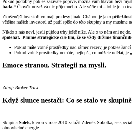
Pokud podobný pokles zažíváte poprvé, možná vám hlavou běží myšl
hada.“
Člověk nezažívá nic příjemného. Ale věřte mi – tohle je na t
Zkušenější investoři vnímají poklesy jinak. Chápou je jako
příležitost
většina našich investorů už patří spíše do této skupiny a my musíme n
Nikdo z nás neví, jestli půjdou trhy ještě níže. Ale o to nám ani nejde
spoléhat. Plníme strategické cíle tím, že se vždy držíme finančníh
Pokud máte volné prostředky nad rámec rezerv, je pokles šancí
Pokud volné prostředky nemáte, nejlepší, co můžete udělat, je
Emoce stranou. Strategii na mysli.
Zdroj: Broker Trust
Když slunce nestačí: Co se stalo ve skupině
Skupina
Solek
, kterou v roce 2010 založil Zdeněk Sobotka, se specia
obnovitelné energie.