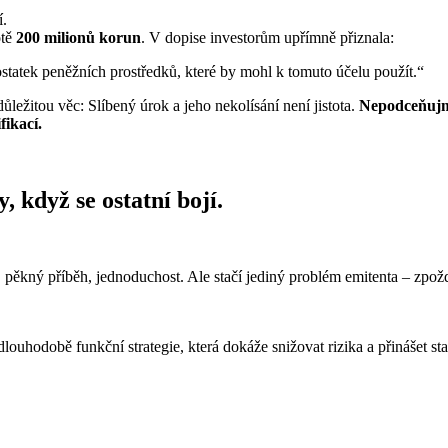
í.
otě
200 milionů korun
. V dopise investorům upřímně přiznala:
ostatek peněžních prostředků, které by mohl k tomuto účelu použít.“
ležitou věc: Slíbený úrok a jeho nekolísání není jistota.
Nepodceňujme
fikací.
y, když se ostatní bojí.
pěkný příběh, jednoduchost. Ale stačí jediný problém emitenta – zpožd
louhodobě funkční strategie, která dokáže snižovat rizika a přinášet sta