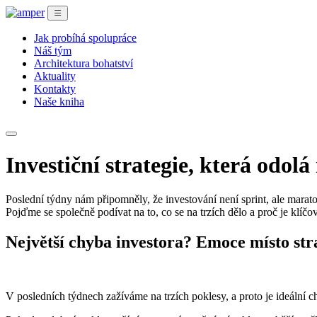
Jak probíhá spolupráce
Náš tým
Architektura bohatství
Aktuality
Kontakty
Naše kniha
Investiční strategie, která odolá 
Poslední týdny nám připomněly, že investování není sprint, ale marat
Pojďme se společně podívat na to, co se na trzích dělo a proč je klíč
Největší chyba investora? Emoce místo stra
V posledních týdnech zažíváme na trzích poklesy, a proto je ideální c