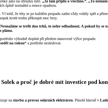
enky jako na obrázku níže.
„Já tam přijdu o všechno.“
,
„To nemám 
rzích úplně normální a emoce opadnou.
. Ví totiž, že trhy se po každém propadu zatím vždy vrátily zpět a přin
aopak krotit touhu přikoupit moc brzy.
.
Nesnažíme se trefit dno trhů, to nelze odhadnout. A pokud by se n
o plánu.
 portfolio výhodně doplnit při předem stanovené výšce propadu
„sedět na rukou“
a portfolio nesledovat.
 Solek a proč je dobré mít investice pod ko
lizuje na
stavbu a provoz solárních elektráren
. Působí hlavně v
Lati