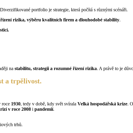
iverzifikované portfolio je strategie, která počítá s různými scénáři.
ízení rizika, výběru kvalitních firem a dlouhodobé stability
.
ticí.
aději na
stabilitu, strategii a rozumné řízení rizika
. A právě to je důvo
 a trpělivost.
v roce
1930
, tedy v době, kdy svět svírala
Velká hospodářská krize
. 
rizí v roce 2008
i
pandemií
.
iových trhů.