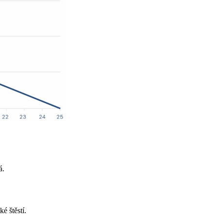
á.
é štěstí.