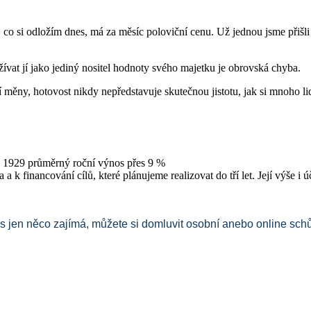
 si odložím dnes, má za měsíc poloviční cenu. Už jednou jsme přišli
užívat jí jako jediný nositel hodnoty svého majetku je obrovská chyba.
ěny, hotovost nikdy nepředstavuje skutečnou jistotu, jak si mnoho lid
u 1929 průměrný roční výnos přes 9 %
a a k financování cílů, které plánujeme realizovat do tří let. Její výše 
s jen něco zajímá, můžete si domluvit osobní anebo online sch