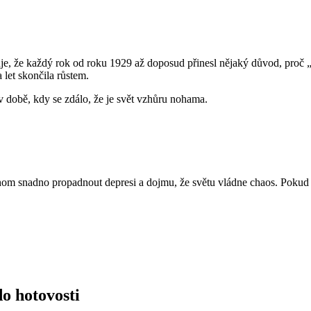
uje, že každý rok od roku 1929 až doposud přinesl nějaký důvod, proč 
a let skončila růstem.
v době, kdy se zdálo, že je svět vzhůru nohama.
hom snadno propadnout depresi a dojmu, že světu vládne chaos. Pokud s
o hotovosti