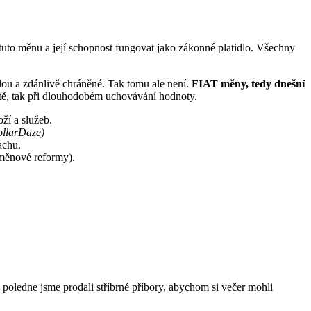
tuto měnu a její schopnost fungovat jako zákonné platidlo. Všechny
lou a zdánlivě chráněné. Tak tomu ale není.
FIAT měny, tedy dnešní
otě, tak při dlouhodobém uchovávání hodnoty.
ží a služeb.
ollarDaze)
achu.
 měnové reformy).
 poledne jsme prodali stříbrné příbory, abychom si večer mohli