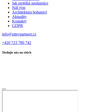
Jak probíhá spolupráce
Náš tým
Architektura bohatství
Aktuality
Kontakty
GDPR
info@zitnypartneri.cz
+420 723 780 742
Sledujte nás na sítích