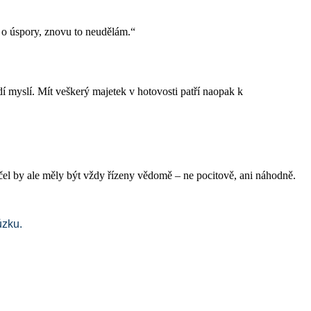
 o úspory, znovu to neudělám.“
í myslí. Mít veškerý majetek v hotovosti patří naopak k
i účel by ale měly být vždy řízeny vědomě – ne pocitově, ani náhodně.
ůzku.