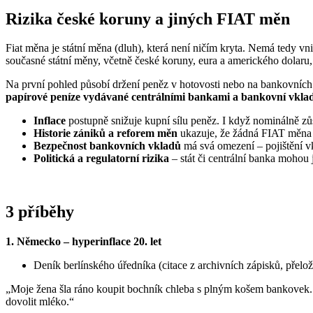
Rizika české koruny a jiných FIAT měn
Fiat měna je státní měna (dluh), která není ničím kryta. Nemá tedy vni
současné státní měny, včetně české koruny, eura a amerického dolaru,
Na první pohled působí držení peněz v hotovosti nebo na bankovních ú
papírové peníze vydávané centrálními bankami a bankovní vklady
Inflace
postupně snižuje kupní sílu peněz. I když nominálně zůs
Historie zániků a reforem měn
ukazuje, že žádná FIAT měna n
Bezpečnost bankovních vkladů
má svá omezení – pojištění vk
Politická a regulatorní rizika
– stát či centrální banka mohou
3 příběhy
1️. Německo – hyperinflace 20. let
Deník berlínského úředníka (citace z archivních zápisků, přelo
„Moje žena šla ráno koupit bochník chleba s plným košem bankovek. Ne
dovolit mléko.“