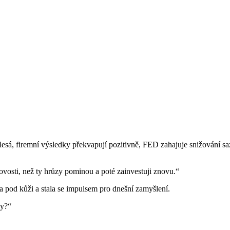
, firemní výsledky překvapují pozitivně, FED zahajuje snižování sazeb.
vosti, než ty hrůzy pominou a poté zainvestuji znovu.“
pod kůži a stala se impulsem pro dnešní zamyšlení.
dy?“