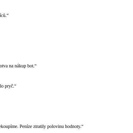
íců.“
sotva na nákup bot.“
lo pryč.“
nekoupíme. Peníze ztratily polovinu hodnoty.“