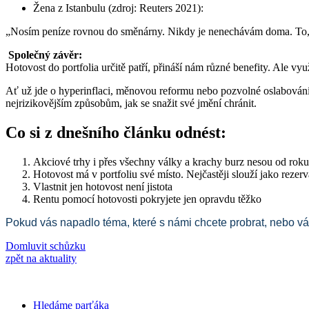
Žena z Istanbulu (zdroj: Reuters 2021):
„Nosím peníze rovnou do směnárny. Nikdy je nenechávám doma. To, co
Společný závěr:
Hotovost do portfolia určitě patří, přináší nám různé benefity. Ale vy
Ať už jde o hyperinflaci, měnovou reformu nebo pozvolné oslabování m
nejrizikovějším způsobům, jak se snažit své jmění chránit.
Co si z dnešního článku odnést:
Akciové trhy i přes všechny války a krachy burz nesou od rok
Hotovost má v portfoliu své místo. Nejčastěji slouží jako rezerv
Vlastnit jen hotovost není jistota
Rentu pomocí hotovosti pokryjete jen opravdu těžko
Pokud vás napadlo téma, které s námi chcete probrat, nebo vá
Domluvit schůzku
zpět na aktuality
Hledáme parťáka