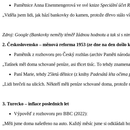
Pamětnice Anna Eisenmengerová ve své knize
Speciální účet 
„Viděla jsem lidi, jak hází bankovky do kamen, protože dřevo stálo ví
Zdroj: Google (Bankovky neměly téměř žádnou hodnotu a tak si s nimi 
2️. Československo – měnová reforma 1953 (ze dne na den došlo 
Pamětník z rozhovoru pro Český rozhlas (archiv Paměti národa
„Tatínek měl doma schované peníze, asi třicet tisíc. To tehdy znamen
Paní Marie, tehdy 25letá dělnice (z knihy
Padesátá léta očima
„Lidi brečeli na ulicích. Někteří měli peníze schované doma, protože 
3️. Turecko – inflace posledních let
Výpověď z rozhovoru pro BBC (2022):
„Měli jsme doma našetřeno na auto. Každý měsíc jsme si odkládali hotov