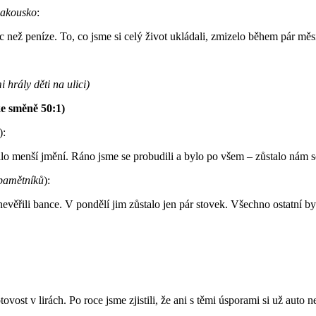
Rakousko
:
c než peníze. To, co jsme si celý život ukládali, zmizelo během pár měs
hrály děti na ulici)
ke směně 50:1)
):
alo menší jmění. Ráno jsme se probudili a bylo po všem – zůstalo nám 
 pamětníků
):
nevěřili bance. V pondělí jim zůstalo jen pár stovek. Všechno ostatní by
ost v lirách. Po roce jsme zjistili, že ani s těmi úsporami si už auto 