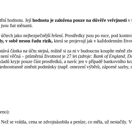
třní hodnotu. Její
hodnota je založena pouze na důvěře veřejnosti
v 
 jsou fiat měnami.
čtech jako nejbezpečnější řešení. Prostředky jsou po ruce, pod kontro
, v sobě nesou řadu rizik,
která se projevují jak v každodenním živ
tává částka na účtu stejná, reálně si za ni v budoucnu koupíte méně zbo
ení věčná – průměrná životnost je 27 let
(zdroje: Bank of England, D
ladů kryje pouze část prostředků, a navíc jen v případě bankovního kr
 jednostranně změnit podmínky (např. omezení výběrů, záporné sazby,
ženo):
ž se vrátila, cena se zdvojnásobila a peníze, co měla, už nestačily. V