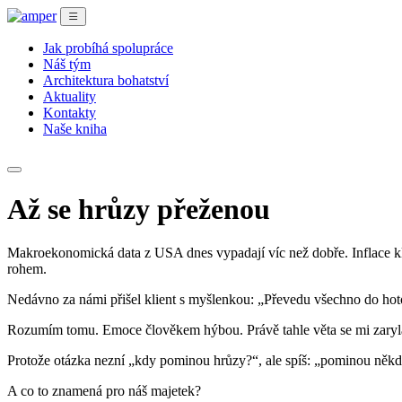
Jak probíhá spolupráce
Náš tým
Architektura bohatství
Aktuality
Kontakty
Naše kniha
Až se hrůzy přeženou
Makroekonomická data z USA dnes vypadají víc než dobře. Inflace klesá
rohem.
Nedávno za námi přišel klient s myšlenkou: „Převedu všechno do hoto
Rozumím tomu. Emoce člověkem hýbou. Právě tahle věta se mi zaryla 
Protože otázka nezní „kdy pominou hrůzy?“, ale spíš: „pominou něk
A co to znamená pro náš majetek?