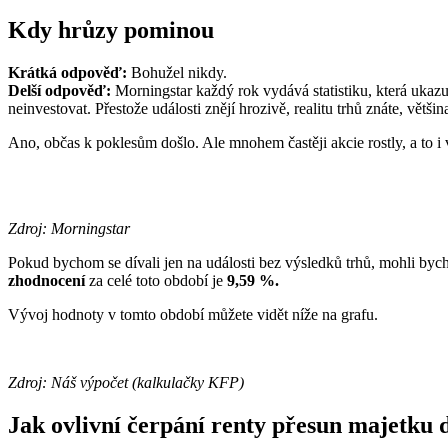
Kdy hrůzy pominou
Krátká odpověď:
Bohužel nikdy.
Delší odpověď:
Morningstar každý rok vydává statistiku, která ukaz
neinvestovat. Přestože události znějí hrozivě, realitu trhů znáte, většin
Ano, občas k poklesům došlo. Ale mnohem častěji akcie rostly, a to i 
Zdroj: Morningstar
Pokud bychom se dívali jen na události bez výsledků trhů, mohli byc
zhodnocení
za celé toto období je
9,59 %.
Vývoj hodnoty v tomto období můžete vidět níže na grafu.
Zdroj: Náš výpočet (kalkulačky KFP)
Jak ovlivní čerpání renty přesun majetku d