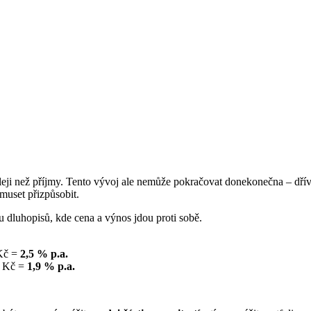
i než příjmy. Tento vývoj ale nemůže pokračovat donekonečna – dříve č
muset přizpůsobit.
 dluhopisů, kde cena a výnos jdou proti sobě.
 Kč =
2,5 % p.a.
0 Kč =
1,9 % p.a.