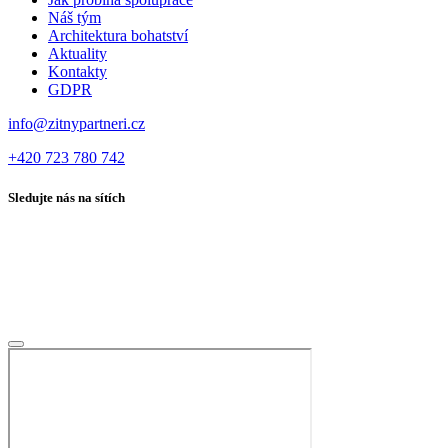
Náš tým
Architektura bohatství
Aktuality
Kontakty
GDPR
info@zitnypartneri.cz
+420 723 780 742
Sledujte nás na sítích