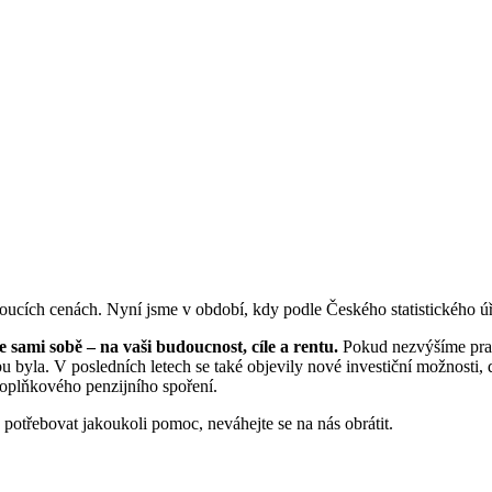
ostoucích cenách. Nyní jsme v období, kdy podle Českého statistického 
 sami sobě – na vaši budoucnost, cíle a rentu.
Pokud nezvýšíme prav
bu byla. V posledních letech se také objevily nové investiční možnosti
doplňkového penzijního spoření.
potřebovat jakoukoli pomoc, neváhejte se na nás obrátit.