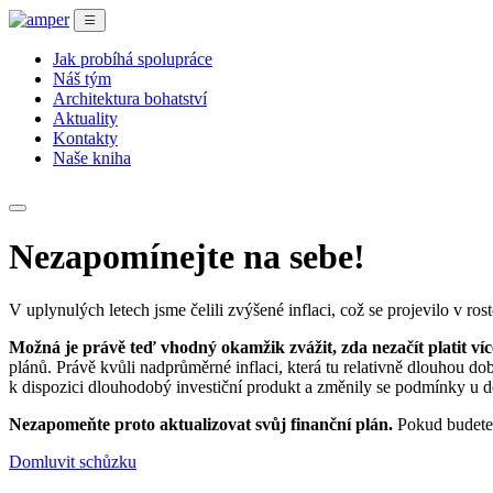
Jak probíhá spolupráce
Náš tým
Architektura bohatství
Aktuality
Kontakty
Naše kniha
Nezapomínejte na sebe!
V uplynulých letech jsme čelili zvýšené inflaci, což se projevilo v r
Možná je právě teď vhodný okamžik zvážit, zda nezačít platit více
plánů. Právě kvůli nadprůměrné inflaci, která tu relativně dlouhou do
k dispozici dlouhodobý investiční produkt a změnily se podmínky u 
Nezapomeňte proto aktualizovat svůj finanční plán.
Pokud budete 
Domluvit schůzku