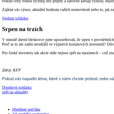
Pokud ceny rostou rychleji než příjmy a zároveň klesají výnosy, můž
Zajímá vás výnos, aktuální hodnota vašich nemovitostí nebo to, jak z
Sjednat schůzku
Srpen na trzích
V minulé úterní bleskovce jsme upozorňovali, že srpen v povolebních l
Proč se to ale zatím neodráží ve výpisech korunových investorů? D
Pro české investory tak akcie stále nejsou zpět na maximech – což z
Zdroj: KFP
Pokud vás napadlo téma, které s námi chcete probrat, nebo vá
Domluvit schůzku
zpět na aktuality
Hledáme parťáka
Jak probíhá spolupráce