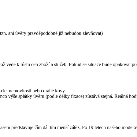
tzn. ani úvěry pravděpodobně již nebudou zlevňovat)
ož vede k růstu cen zboží a služeb. Pokud se situace bude opakovat 
kcie, nemovitosti nebo drahé kovy.
mco výše splátky úvěru (podle délky fixace) zůstává stejná. Reálná hodn
časem představuje čím dál tím menší zátěž. Po 19 letech našeho modelov