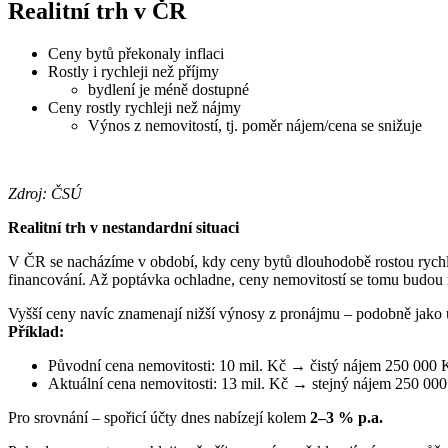
Realitní trh v ČR
Ceny bytů překonaly inflaci
Rostly i rychleji než příjmy
bydlení je méně dostupné
Ceny rostly rychleji než nájmy
Výnos z nemovitostí, tj. poměr nájem/cena se snižuje
Zdroj: ČSÚ
Realitní trh v nestandardní situaci
V ČR se nacházíme v období, kdy ceny bytů dlouhodobě rostou rychlej
financování. Až poptávka ochladne, ceny nemovitostí se tomu budou 
Vyšší ceny navíc znamenají nižší výnosy z pronájmu – podobně jako u
Příklad:
Původní cena nemovitosti: 10 mil. Kč → čistý nájem 250 000
Aktuální cena nemovitosti: 13 mil. Kč → stejný nájem 250 00
Pro srovnání – spořicí účty dnes nabízejí kolem
2–3 % p.a.