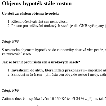
Objemy hypoték stále rostou
Co stojí za růstem objemu hypoték:
Klienti očekávají růst cen nemovitostí
Prostor pro snižování úrokových sazeb je dle ČNB vyčerpaný (
Zdroj: KFP
S rostoucím objemem hypoték se do ekonomiky dostává více peněz, c
ke zvyšování sazeb.
Jak se bránit proti růstu cen a úrokových sazeb?
Investicemi do aktiv, která inflaci překonávají
– například a
Samotným úvěrem
– při růstu cen obvykle rostou i mzdy, zatí
Zdroj: KFP
Zatímco dnes činí splátka úvěru 10 150 Kč téměř 34 % z příjmu, tak 