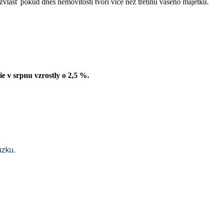
 zvlášť pokud dnes nemovitosti tvoří více než třetinu vašeho majetku.
ie v srpnu vzrostly o 2,5 %.
ůzku.