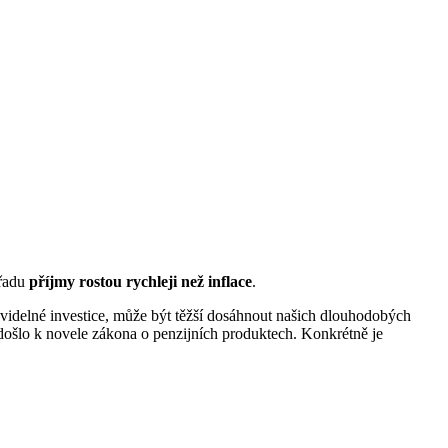
úřadu
příjmy rostou rychleji než inflace
.
idelné investice, může být těžší dosáhnout našich dlouhodobých
, došlo k novele zákona o penzijních produktech. Konkrétně je