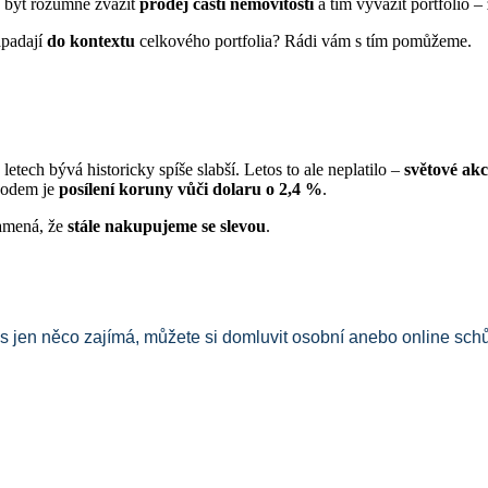
e být rozumné zvážit
prodej části nemovitostí
a tím vyvážit portfolio –
apadají
do kontextu
celkového portfolia? Rádi vám s tím pomůžeme.
etech bývá historicky spíše slabší. Letos to ale neplatilo –
světové akc
ůvodem je
posílení koruny vůči dolaru o 2,4 %
.
namená, že
stále nakupujeme se slevou
.
s jen něco zajímá, můžete si domluvit osobní anebo online sch